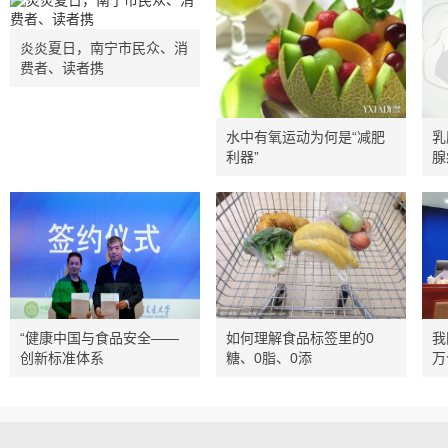
炎炎夏日，南宁市民众、消
费者、读者携
水中有氧运动为何是“减肥
乳
利器”
腺
“健康中国与食品安全——
如何理解食品标签里的0
我
创新标准体系
糖、0脂、0添
万