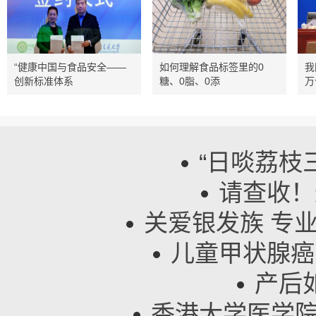
“健康中国与食品安全——
如何理解食品标签里的0
我
创新标准体系
糖、0脂、0添
万
“日啖荔枝
请查收！
关爱银发族 专
儿童甲状腺癌
产后
香港大学医学院