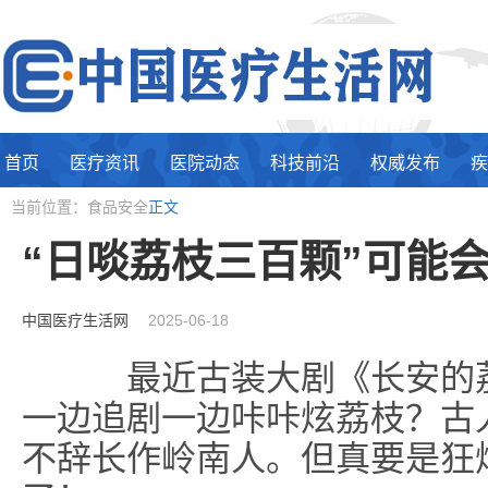
首页
医疗资讯
医院动态
科技前沿
权威发布
疾
当前位置：食品安全
正文
“日啖荔枝三百颗”可能
中国医疗生活网
2025-06-18
最近古装大剧《长安的荔
一边追剧一边咔咔炫荔枝？古
不辞长作岭南人。但真要是狂